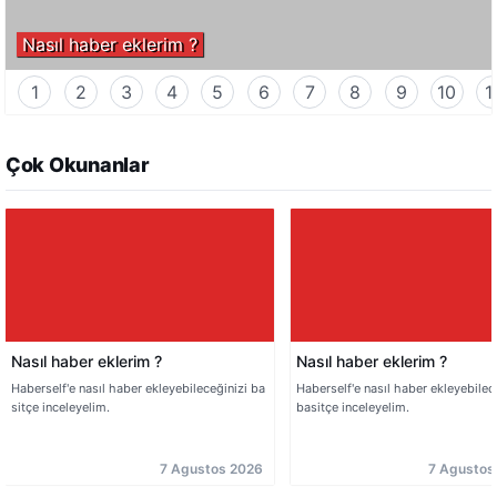
Nasıl haber eklerim ?
1
2
3
4
5
6
7
8
9
10
1
Çok Okunanlar
Nasıl haber eklerim ?
Nasıl haber eklerim ?
Haberself'e nasıl haber ekleyebileceğinizi ba
Haberself'e nasıl haber ekleyebilec
sitçe inceleyelim.
basitçe inceleyelim.
7 Agustos 2026
7 Agustos